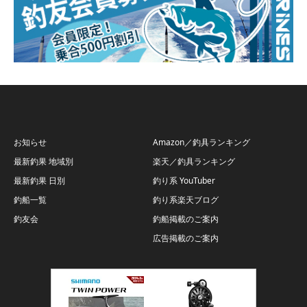
お知らせ
Amazon／釣具ランキング
最新釣果 地域別
楽天／釣具ランキング
最新釣果 日別
釣り系 YouTuber
釣船一覧
釣り系楽天ブログ
釣友会
釣船掲載のご案内
広告掲載のご案内