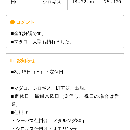
日中
シロギス
13 - 22 cm
25 - 120
■全船好調です。
■マダコ：大型も釣れました。
■8月13日（木）：定休日
■マダコ、シロギス、LTアジ、出船。
■定休日：毎週木曜日（※但し、祝日の場合は営
業）
■仕掛け：
・シーバス仕掛け：メタルジグ80g
・シロギス仕掛け：オモリ15号