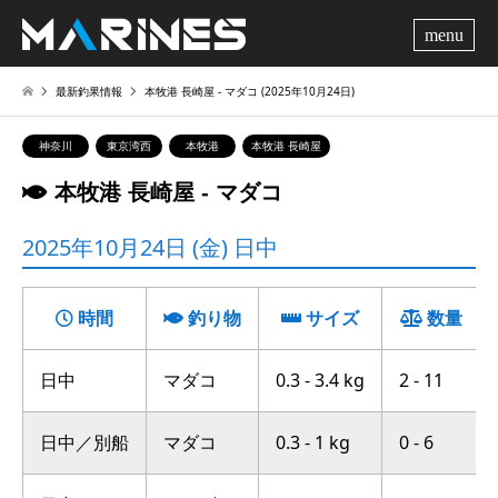
me
最新釣果情報
本牧港 長崎屋 ‐ マダコ (2025年10月24日)
神奈川
東京湾西
本牧港
本牧港 長崎屋
本牧港 長崎屋 ‐ マダコ
2025年10月24日 (金) 日中
時間
釣り物
サイズ
数量
日中
マダコ
0.3 - 3.4 kg
2 - 11
日中／別船
マダコ
0.3 - 1 kg
0 - 6