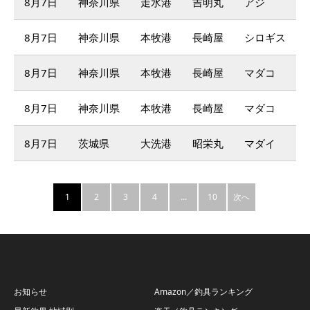
8月7日
神奈川県
走水港
吉明丸
アジ
8月7日
神奈川県
本牧港
長崎屋
シロギス
8月7日
神奈川県
本牧港
長崎屋
マダコ
8月7日
神奈川県
本牧港
長崎屋
マダコ
8月7日
茨城県
大洗港
昭栄丸
マダイ
1
2
3
4
...
10
次へ
お知らせ
Amazon／釣具ランキング