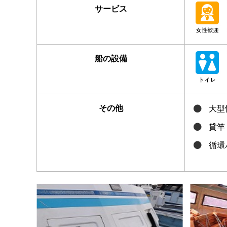
サービス
船の設備
その他
大型
貸竿
循環