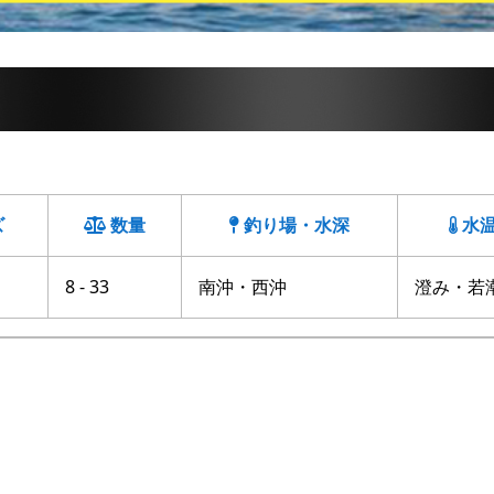
ズ
数量
釣り場・水深
水
8 - 33
南沖・西沖
澄み・若