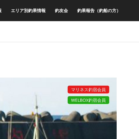
報
エリア別釣果情報
釣友会
釣果報告（釣船の方）
マリネス釣宿会員
WELBOX釣宿会員