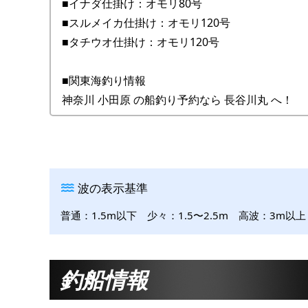
■イナダ仕掛け：オモリ80号
■スルメイカ仕掛け：オモリ120号
■タチウオ仕掛け：オモリ120号
■関東海釣り情報
神奈川 小田原 の船釣り予約なら 長谷川丸 へ！
波の表示基準
普通：1.5m以下 少々：1.5〜2.5m 高波：3m以上
釣船情報