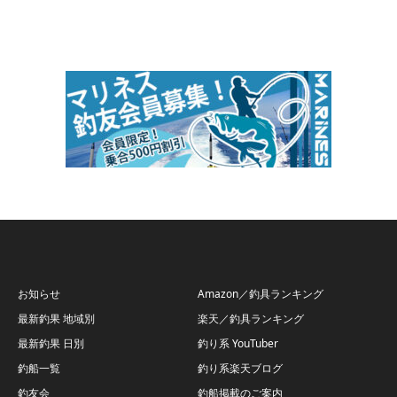
お知らせ
Amazon／釣具ランキング
最新釣果 地域別
楽天／釣具ランキング
最新釣果 日別
釣り系 YouTuber
釣船一覧
釣り系楽天ブログ
釣友会
釣船掲載のご案内