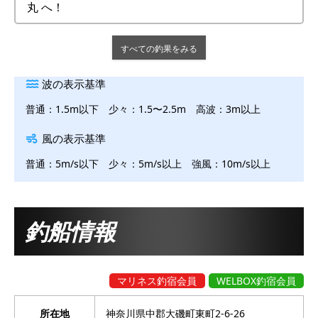
丸 へ！
すべての釣果をみる
波の表示基準
普通：1.5m以下 少々：1.5〜2.5m 高波：3m以上
風の表示基準
普通：5m/s以下 少々：5m/s以上 強風：10m/s以上
釣船情報
マリネス釣宿会員
WELBOX釣宿会員
所在地
神奈川県中郡大磯町東町2-6-26