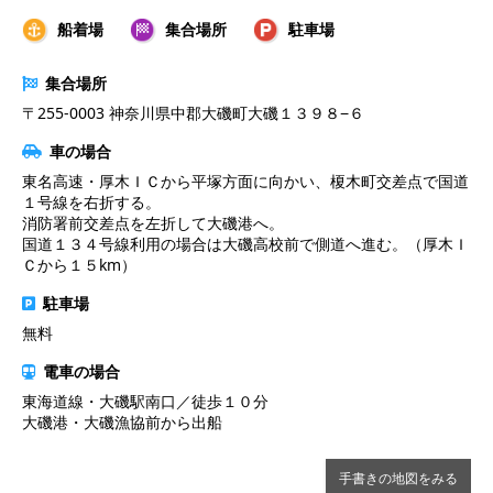
船着場
集合場所
駐車場
集合場所
〒255-0003 神奈川県中郡大磯町大磯１３９８−６
車の場合
東名高速・厚木ＩＣから平塚方面に向かい、榎木町交差点で国道
１号線を右折する。
消防署前交差点を左折して大磯港へ。
国道１３４号線利用の場合は大磯高校前で側道へ進む。（厚木Ｉ
Ｃから１５km）
駐車場
無料
電車の場合
東海道線・大磯駅南口／徒歩１０分
大磯港・大磯漁協前から出船
手書きの地図をみる