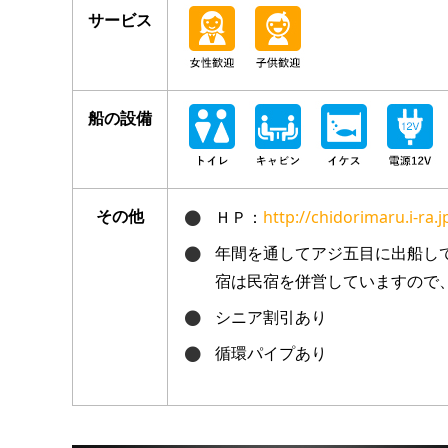
サービス
船の設備
その他
ＨＰ：
http://chidorimaru.i-ra.j
年間を通してアジ五目に出船し
宿は民宿を併営していますので
シニア割引あり
循環パイプあり