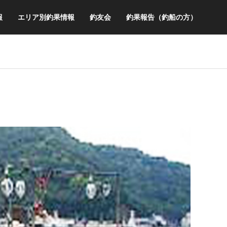
報
エリア別釣果情報
釣友会
釣果報告（釣船の方）