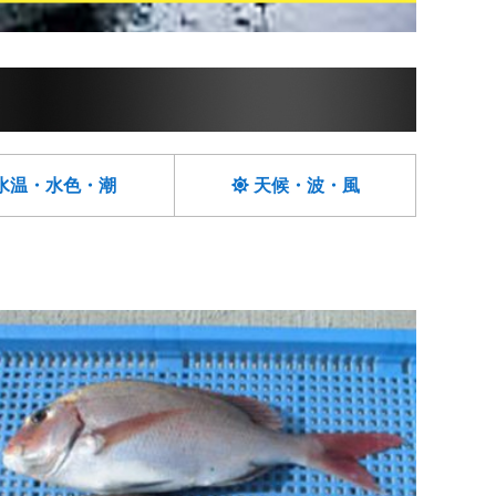
水温・水色・潮
天候・波・風