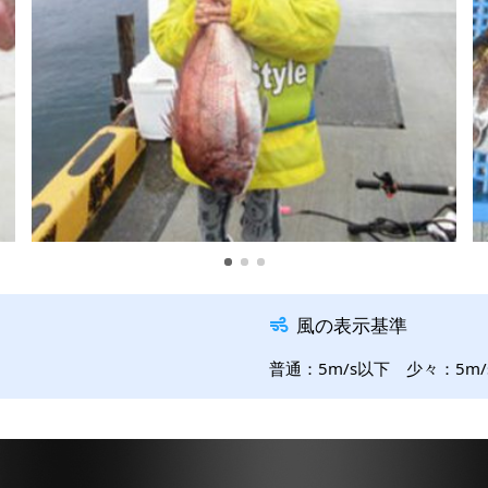
風の表示基準
普通：5m/s以下 少々：5m/