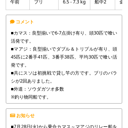
午前
ブリ
6.5 - 7.3 kg
船中2
金谷
■カマス：良型揃いで6-7点掛け有り、頭30匹で喰い
活発です。
■マアジ：良型揃いでダブル＆トリプルが有り、頭
45匹に2番手41匹、3番手38匹、平均30匹で喰い活
発です。
■共にスソは初挑戦で貸し竿の方です。ブリのバラ
シが2回ありました。
■外道：ソウダガツオ多数
※釣り物同船です。
■7月28日(火)から乗合カマス～マアジのリレー船を