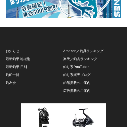
お知らせ
Amazon／釣具ランキング
最新釣果 地域別
楽天／釣具ランキング
最新釣果 日別
釣り系 YouTuber
釣船一覧
釣り系楽天ブログ
釣友会
釣船掲載のご案内
広告掲載のご案内