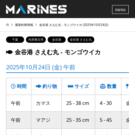
me
最新釣果情報
金谷港 さえむ丸 ‐ モンゴウイカ (2025年10月24日)
千葉
内房東京湾
金谷港
金谷港 さえむ丸
金谷港 さえむ丸 ‐ モンゴウイカ
2025年10月24日 (金) 午前
時間
釣り物
サイズ
数量
釣
午前
カマス
25 - 38 cm
4 - 30
金谷
午前
マアジ
25 - 35 cm
5 - 45
金谷