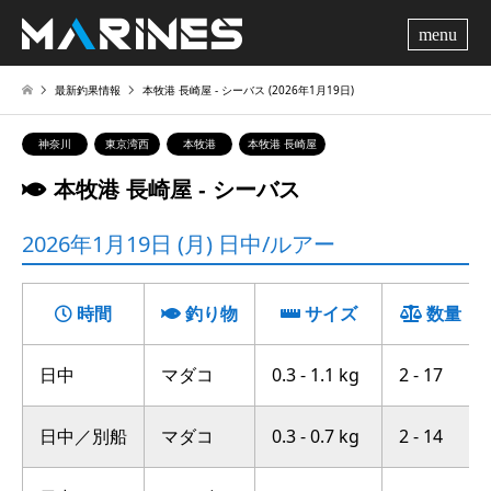
me
最新釣果情報
本牧港 長崎屋 ‐ シーバス (2026年1月19日)
神奈川
東京湾西
本牧港
本牧港 長崎屋
本牧港 長崎屋 ‐ シーバス
2026年1月19日 (月) 日中/ルアー
時間
釣り物
サイズ
数量
日中
マダコ
0.3 - 1.1 kg
2 - 17
日中／別船
マダコ
0.3 - 0.7 kg
2 - 14