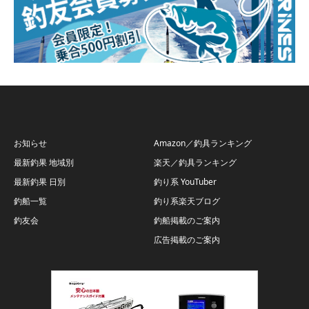
お知らせ
Amazon／釣具ランキング
最新釣果 地域別
楽天／釣具ランキング
最新釣果 日別
釣り系 YouTuber
釣船一覧
釣り系楽天ブログ
釣友会
釣船掲載のご案内
広告掲載のご案内