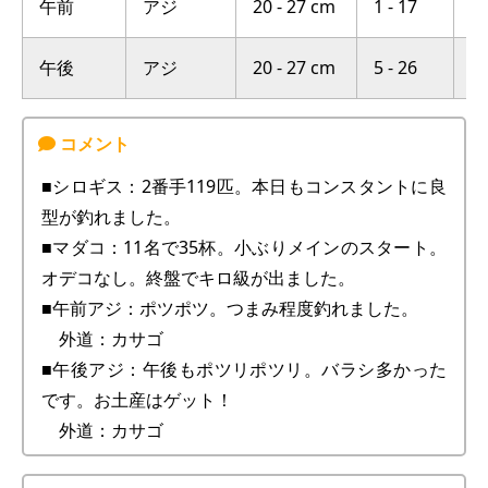
午前
アジ
20 - 27 cm
1 - 17
横
午後
アジ
20 - 27 cm
5 - 26
横
■シロギス：2番手119匹。本日もコンスタントに良
型が釣れました。
■マダコ：11名で35杯。小ぶりメインのスタート。
オデコなし。終盤でキロ級が出ました。
■午前アジ：ポツポツ。つまみ程度釣れました。
外道：カサゴ
■午後アジ：午後もポツリポツリ。バラシ多かった
です。お土産はゲット！
外道：カサゴ