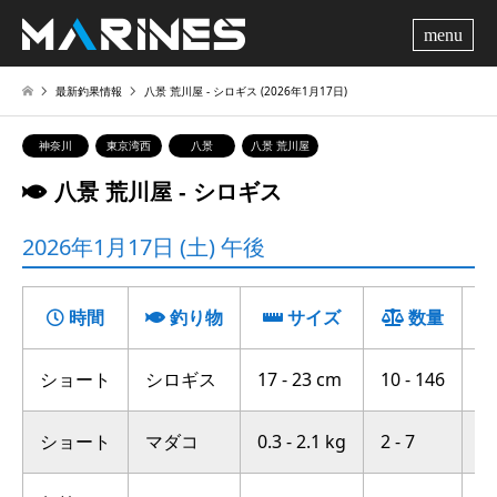
me
最新釣果情報
八景 荒川屋 ‐ シロギス (2026年1月17日)
神奈川
東京湾西
八景
八景 荒川屋
八景 荒川屋 ‐ シロギス
2026年1月17日 (土) 午後
時間
釣り物
サイズ
数量
ショート
シロギス
17 - 23 cm
10 - 146
中
ショート
マダコ
0.3 - 2.1 kg
2 - 7
富