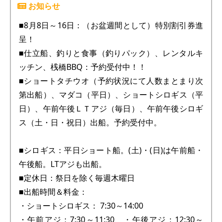
■8月8日～16日：（お盆週間として）特別割引券進
呈！
■仕立船、釣りと食事（釣りパック）、レンタルキ
ッチン、桟橋BBQ：予約受付中！！
■ショートタチウオ（予約状況にて人数まとまり次
第出船）、マダコ（平日）、ショートシロギス（平
日）、午前午後ＬＴアジ（毎日）、午前午後シロギ
ス（土・日・祝日）出船。予約受付中。
■シロギス：平日ショート船。(土)・(日)は午前船・
午後船。LTアジも出船。
■定休日：祭日を除く毎週木曜日
■出船時間＆料金：
・ショートシロギス： 7:30～14:00
・午前アジ：7:30～11:30 ・午後アジ：12:30～