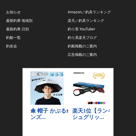
お知らせ
Amazon／釣具ランキング
最新釣果 地域別
楽天／釣具ランキング
最新釣果 日別
釣り系 YouTuber
釣船一覧
釣り系楽天ブログ
釣友会
釣船掲載のご案内
広告掲載のご案内