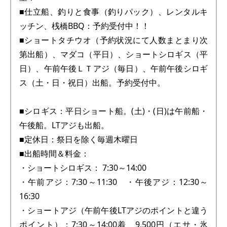
■仕立船、釣りと食事（釣りパック）、レンタルキ
ッチン、桟橋BBQ：予約受付中！！
■ショートタチウオ（予約状況にて人数まとまり次
第出船）、マダコ（平日）、ショートシロギス（平
日）、午前午後ＬＴアジ（毎日）、午前午後シロギ
ス（土・日・祝日）出船。予約受付中。
■シロギス：平日ショート船。(土)・(日)は午前船・
午後船。LTアジも出船。
■定休日：祭日を除く毎週木曜日
■出船時間＆料金：
・ショートシロギス： 7:30～14:00
・午前アジ：7:30～11:30 ・午後アジ：12:30～
16:30
・ショートアジ（午前午後LTアジのポイントと違う
ポイント）：7:30～14:00着、9,500円（エサ・氷