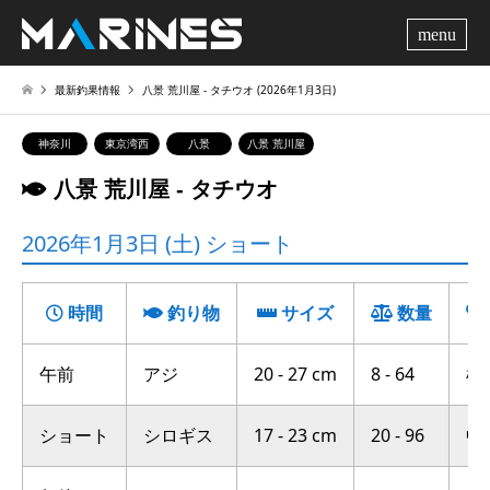
me
最新釣果情報
八景 荒川屋 ‐ タチウオ (2026年1月3日)
神奈川
東京湾西
八景
八景 荒川屋
八景 荒川屋 ‐ タチウオ
2026年1月3日 (土) ショート
時間
釣り物
サイズ
数量
午前
アジ
20 - 27 cm
8 - 64
横
ショート
シロギス
17 - 23 cm
20 - 96
中