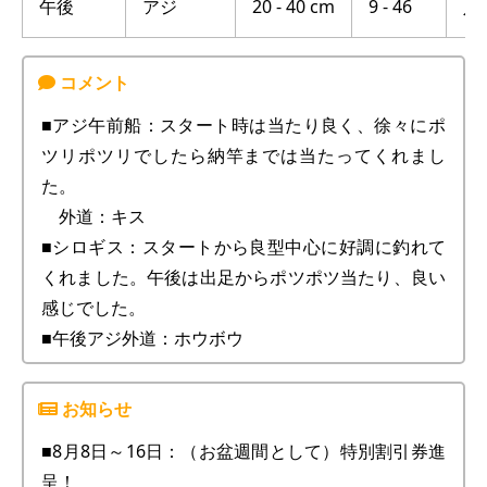
午後
アジ
20 - 40 cm
9 - 46
八
■アジ午前船：スタート時は当たり良く、徐々にポ
ツリポツリでしたら納竿までは当たってくれまし
た。
外道：キス
■シロギス：スタートから良型中心に好調に釣れて
くれました。午後は出足からポツポツ当たり、良い
感じでした。
■午後アジ外道：ホウボウ
■8月8日～16日：（お盆週間として）特別割引券進
呈！