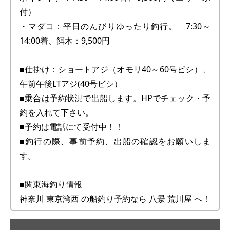
付）
・マダコ：平日のんびりゆったり釣行。 7:30～
14:00着、餌木：9,500円
■仕掛け：ショートアジ（オモリ40～60号ビシ）、
午前午後LTアジ(40号ビシ）
■乗合は予約状況で出船します。HPでチェック・予
約を入れて下さい。
■予約は電話にて受付中！！
■釣行の際、事前予約、出船の確認をお願いしま
す。
■関東海釣り情報
神奈川 東京湾西 の船釣り予約なら 八景 荒川屋 へ！