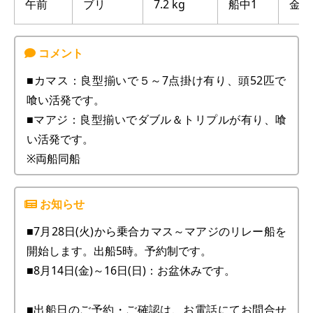
午前
ブリ
7.2 kg
船中1
金谷沖
■カマス：良型揃いで５～7点掛け有り、頭52匹で
喰い活発です。
■マアジ：良型揃いでダブル＆トリプルが有り、喰
い活発です。
※両船同船
■7月28日(火)から乗合カマス～マアジのリレー船を
開始します。出船5時。予約制です。
■8月14日(金)～16日(日)：お盆休みです。
■出船日のご予約・ご確認は、お電話にてお問合せ