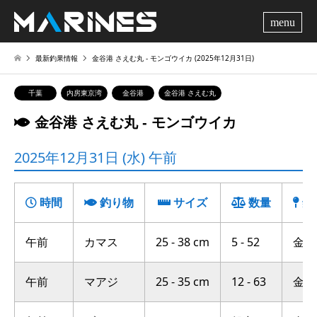
me
最新釣果情報
金谷港 さえむ丸 ‐ モンゴウイカ (2025年12月31日)
千葉
内房東京湾
金谷港
金谷港 さえむ丸
金谷港 さえむ丸 ‐ モンゴウイカ
2025年12月31日 (水) 午前
時間
釣り物
サイズ
数量
釣
午前
カマス
25 - 38 cm
5 - 52
金谷沖
午前
マアジ
25 - 35 cm
12 - 63
金谷沖