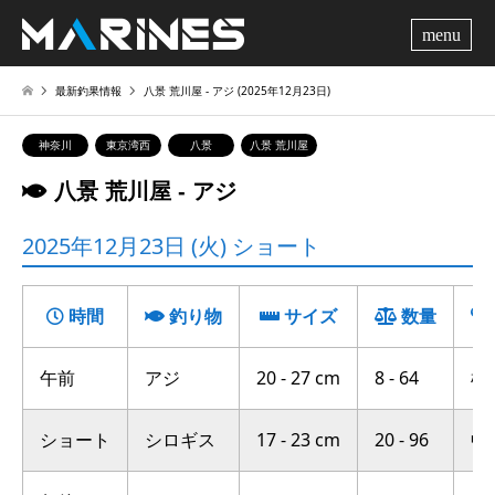
me
最新釣果情報
八景 荒川屋 ‐ アジ (2025年12月23日)
神奈川
東京湾西
八景
八景 荒川屋
八景 荒川屋 ‐ アジ
2025年12月23日 (火) ショート
時間
釣り物
サイズ
数量
午前
アジ
20 - 27 cm
8 - 64
横
ショート
シロギス
17 - 23 cm
20 - 96
中