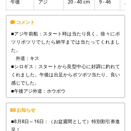
午後
アジ
20 - 40 cm
9 - 46
八
■アジ午前船：スタート時は当たり良く、徐々にポ
ツリポツリでしたら納竿までは当たってくれまし
た。
外道：キス
■シロギス：スタートから良型中心に好調に釣れて
くれました。午後は出足からポツポツ当たり、良い
感じでした。
■午後アジ外道：ホウボウ
■8月8日～16日：（お盆週間として）特別割引券進
呈！