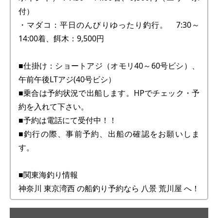
付）
・マダコ：平日のんびりゆったり釣行。 7:30～
14:00着、餌木：9,500円
■仕掛け：ショートアジ（オモリ40～60号ビシ）、
午前午後LTアジ(40号ビシ）
■乗合は予約状況で出船します。HPでチェック・予
約を入れて下さい。
■予約は電話にて受付中！！
■釣行の際、事前予約、出船の確認をお願いしま
す。
■関東海釣り情報
神奈川 東京湾西 の船釣り予約なら 八景 荒川屋 へ！