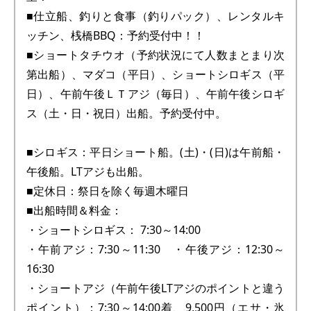
■仕立船、釣りと食事（釣りパック）、レンタルキ
ッチン、桟橋BBQ：予約受付中！！
■ショートタチウオ（予約状況にて人数まとまり次
第出船）、マダコ（平日）、ショートシロギス（平
日）、午前午後ＬＴアジ（毎日）、午前午後シロギ
ス（土・日・祝日）出船。予約受付中。
■シロギス：平日ショート船。(土)・(日)は午前船・
午後船。LTアジも出船。
■定休日：祭日を除く毎週木曜日
■出船時間＆料金：
・ショートシロギス： 7:30～14:00
・午前アジ：7:30～11:30 ・午後アジ：12:30～
16:30
・ショートアジ（午前午後LTアジのポイントと違う
ポイント）：7:30～14:00着、9,500円（エサ・氷