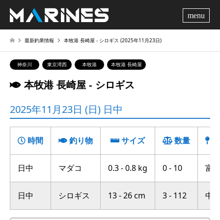
me
最新釣果情報
本牧港 長崎屋 ‐ シロギス (2025年11月23日)
神奈川
東京湾西
本牧港
本牧港 長崎屋
本牧港 長崎屋 ‐ シロギス
2025年11月23日 (日) 日中
時間
釣り物
サイズ
数量
釣
日中
マダコ
0.3 - 0.8 kg
0 - 10
富岡
日中
シロギス
13 - 26 cm
3 - 112
中の