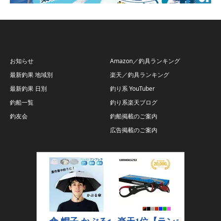
お知らせ
Amazon／釣具ランキング
最新釣果 地域別
楽天／釣具ランキング
最新釣果 日別
釣り系 YouTuber
釣船一覧
釣り系楽天ブログ
釣友会
釣船掲載のご案内
広告掲載のご案内