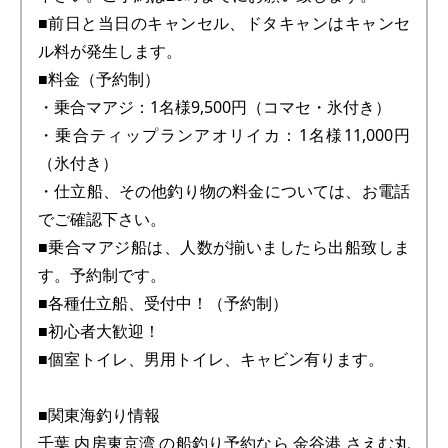
■前日と当日のキャンセル、ドタキャンはキャンセ
ル料が発生します。
■料金（予約制）
・乗合マアジ：1名様9,500円（コマセ・氷付き）
・乗合ティップランアオリイカ：1名様11,000円
（氷付き）
・仕立船、その他釣り物の料金については、お電話
でご確認下さい。
■乗合マアジ船は、人数が揃いましたら出船致しま
す。予約制です。
■各種仕立船、受付中！（予約制）
■初心者大歓迎！
■個室トイレ、男用トイレ、キャビン有ります。
■関東海釣り情報
千葉 内房東京湾 の船釣り予約なら 金谷港 さえむ丸