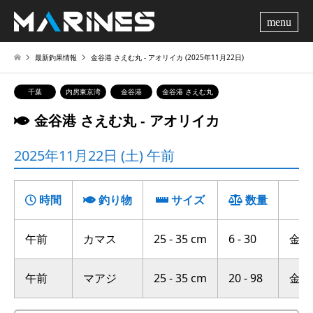
me
最新釣果情報
金谷港 さえむ丸 ‐ アオリイカ (2025年11月22日)
千葉
内房東京湾
金谷港
金谷港 さえむ丸
金谷港 さえむ丸 ‐ アオリイカ
2025年11月22日 (土) 午前
時間
釣り物
サイズ
数量
午前
カマス
25 - 35 cm
6 - 30
金谷沖
午前
マアジ
25 - 35 cm
20 - 98
金谷～