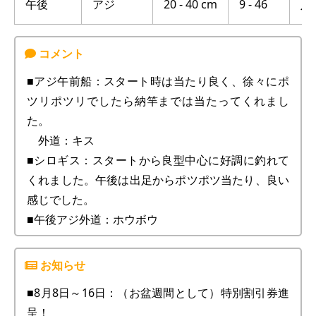
午後
アジ
20 - 40 cm
9 - 46
八
■アジ午前船：スタート時は当たり良く、徐々にポ
ツリポツリでしたら納竿までは当たってくれまし
た。
外道：キス
■シロギス：スタートから良型中心に好調に釣れて
くれました。午後は出足からポツポツ当たり、良い
感じでした。
■午後アジ外道：ホウボウ
■8月8日～16日：（お盆週間として）特別割引券進
呈！