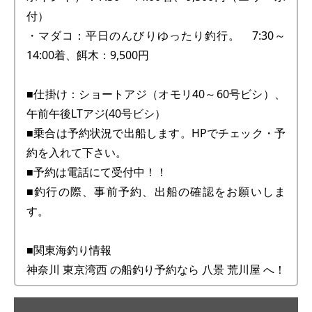
付）
・マダコ：平日のんびりゆったり釣行。 7:30～
14:00着、餌木：9,500円
■仕掛け：ショートアジ（オモリ40～60号ビシ）、
午前午後LTアジ(40号ビシ）
■乗合は予約状況で出船します。HPでチェック・予
約を入れて下さい。
■予約は電話にて受付中！！
■釣行の際、事前予約、出船の確認をお願いしま
す。
■関東海釣り情報
神奈川 東京湾西 の船釣り予約なら 八景 荒川屋 へ！