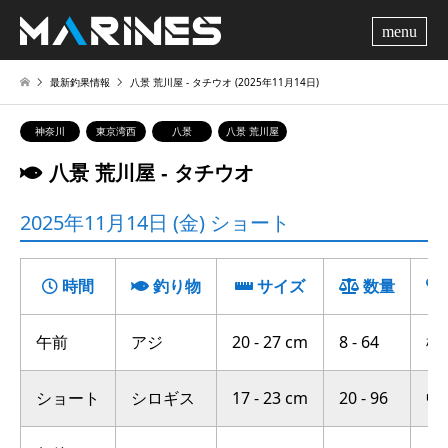
me
最新釣果情報
八景 荒川屋 ‐ タチウオ (2025年11月14日)
神奈川
東京湾西
八景
八景 荒川屋
八景 荒川屋 ‐ タチウオ
2025年11月14日 (金) ショート
時間
釣り物
サイズ
数量
午前
アジ
20 - 27 cm
8 - 64
横
ショート
シロギス
17 - 23 cm
20 - 96
中