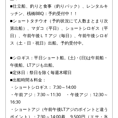
■仕立船、釣りと食事（釣りパック）、レンタルキ
ッチン、桟橋BBQ：予約受付中！！
■ショートタチウオ（予約状況にて人数まとまり次
第出船）、マダコ（平日）、ショートシロギス（平
日）、午前午後ＬＴアジ（毎日）、午前午後シロギ
ス（土・日・祝日）出船。予約受付中。
■シロギス：平日ショート船。(土)・(日)は午前船・
午後船。LTアジも出船。
■定休日：祭日を除く毎週木曜日
■出船時間＆料金：
・ショートシロギス： 7:30～14:00
・午前アジ：7:30～11:30 ・午後アジ：12:30～
16:30
・ショートアジ（午前午後LTアジのポイントと違う
ポイント）：7:30～14:00着、9,500円（エサ・氷