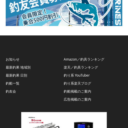
お知らせ
Amazon／釣具ランキング
最新釣果 地域別
楽天／釣具ランキング
最新釣果 日別
釣り系 YouTuber
釣船一覧
釣り系楽天ブログ
釣友会
釣船掲載のご案内
広告掲載のご案内