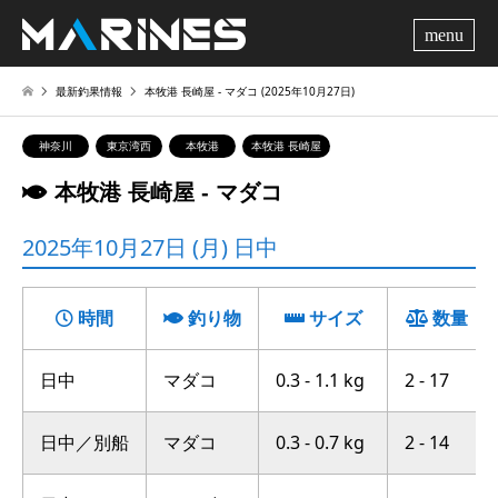
me
最新釣果情報
本牧港 長崎屋 ‐ マダコ (2025年10月27日)
神奈川
東京湾西
本牧港
本牧港 長崎屋
本牧港 長崎屋 ‐ マダコ
2025年10月27日 (月) 日中
時間
釣り物
サイズ
数量
日中
マダコ
0.3 - 1.1 kg
2 - 17
日中／別船
マダコ
0.3 - 0.7 kg
2 - 14