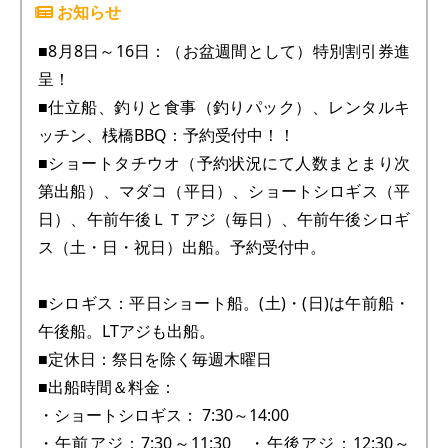
■8月8日～16日：（お盆週間として）特別割引券進
呈！
■仕立船、釣りと食事（釣りパック）、レンタルキ
ッチン、桟橋BBQ：予約受付中！！
■ショートタチウオ（予約状況にて人数まとまり次
第出船）、マダコ（平日）、ショートシロギス（平
日）、午前午後ＬＴアジ（毎日）、午前午後シロギ
ス（土・日・祝日）出船。予約受付中。
■シロギス：平日ショート船。(土)・(日)は午前船・
午後船。LTアジも出船。
■定休日：祭日を除く毎週木曜日
■出船時間＆料金：
・ショートシロギス： 7:30～14:00
・午前アジ：7:30～11:30 ・午後アジ：12:30～