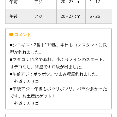
午前
アジ
20 - 27 cm
1 - 17
横
午後
アジ
20 - 27 cm
5 - 26
横
■シロギス：2番手119匹。本日もコンスタントに良
型が釣れました。
■マダコ：11名で35杯。小ぶりメインのスタート。
オデコなし。終盤でキロ級が出ました。
■午前アジ：ポツポツ。つまみ程度釣れました。
外道：カサゴ
■午後アジ：午後もポツリポツリ。バラシ多かった
です。お土産はゲット！
外道：カサゴ