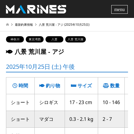
me
最新釣果情報
八景 荒川屋 ‐ アジ (2025年10月25日)
神奈川
東京湾西
八景
八景 荒川屋
八景 荒川屋 ‐ アジ
2025年10月25日 (土) 午後
時間
釣り物
サイズ
数量
ショート
シロギス
17 - 23 cm
10 - 146
中
ショート
マダコ
0.3 - 2.1 kg
2 - 7
富