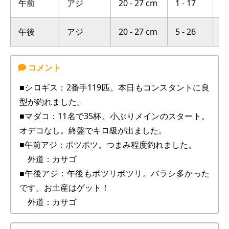
午前
アジ
20 - 27 cm
1 - 17
横
午後
アジ
20 - 27 cm
5 - 26
横
■シロギス：2番手119匹。本日もコンスタントに良
型が釣れました。
■マダコ：11名で35杯。小ぶりメインのスタート。
オデコなし。終盤でキロ級が出ました。
■午前アジ：ポツポツ。つまみ程度釣れました。
外道：カサゴ
■午後アジ：午後もポツリポツリ。バラシ多かった
です。お土産はゲット！
外道：カサゴ