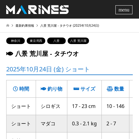
me
最新釣果情報
八景 荒川屋 ‐ タチウオ (2025年10月24日)
神奈川
東京湾西
八景
八景 荒川屋
八景 荒川屋 ‐ タチウオ
2025年10月24日 (金) ショート
時間
釣り物
サイズ
数量
ショート
シロギス
17 - 23 cm
10 - 146
中
ショート
マダコ
0.3 - 2.1 kg
2 - 7
富