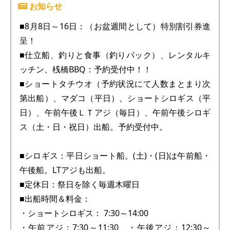
■8月8日～16日：（お盆週間として）特別割引券進
呈！
■仕立船、釣りと食事（釣りパック）、レンタルキ
ッチン、桟橋BBQ：予約受付中！！
■ショートタチウオ（予約状況にて人数まとまり次
第出船）、マダコ（平日）、ショートシロギス（平
日）、午前午後ＬＴアジ（毎日）、午前午後シロギ
ス（土・日・祝日）出船。予約受付中。
■シロギス：平日ショート船。(土)・(日)は午前船・
午後船。LTアジも出船。
■定休日：祭日を除く毎週木曜日
■出船時間＆料金：
・ショートシロギス： 7:30～14:00
・午前アジ：7:30～11:30 ・午後アジ：12:30～