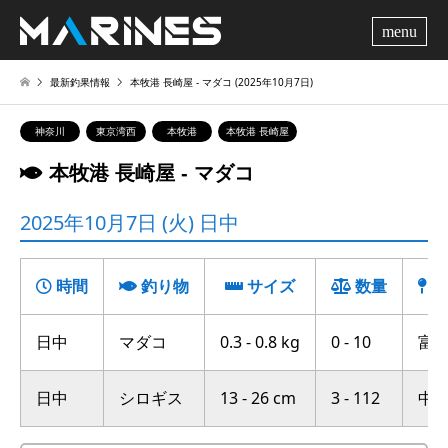
me
最新釣果情報
本牧港 長崎屋 ‐ マダコ (2025年10月7日)
神奈川
東京湾西
本牧港
本牧港 長崎屋
本牧港 長崎屋 ‐ マダコ
2025年10月7日 (火) 日中
時間
釣り物
サイズ
数量
釣
日中
マダコ
0.3 - 0.8 kg
0 - 10
富岡
日中
シロギス
13 - 26 cm
3 - 112
中の