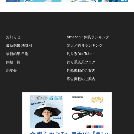
お知らせ
Amazon／釣具ランキング
最新釣果 地域別
楽天／釣具ランキング
最新釣果 日別
釣り系 YouTuber
釣船一覧
釣り系楽天ブログ
釣友会
釣船掲載のご案内
広告掲載のご案内