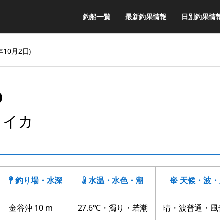
釣船一覧
最新釣果情報
日別釣果情
年10月2日)
リイカ
釣り場・水深
水温・水色・潮
天候・波・
金谷沖 10 m
27.6℃・濁り・若潮
晴・波普通・風