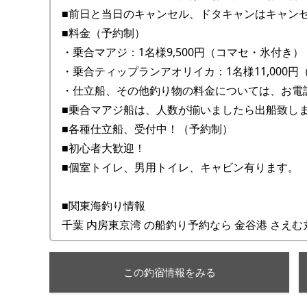
■前日と当日のキャンセル、ドタキャンはキャン
■料金（予約制）
・乗合マアジ：1名様9,500円（コマセ・氷付き）
・乗合ティップランアオリイカ：1名様11,000円
・仕立船、その他釣り物の料金については、お電
■乗合マアジ船は、人数が揃いましたら出船致し
■各種仕立船、受付中！（予約制）
■初心者大歓迎！
■個室トイレ、男用トイレ、キャビン有ります。
■関東海釣り情報
千葉 内房東京湾 の船釣り予約なら 金谷港 さえむ
この釣宿情報をみる