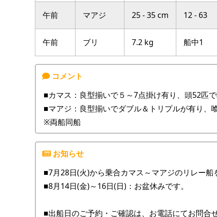
午前
マアジ
25 - 35 cm
12 - 63
午前
ブリ
7.2 kg
船中1
■カマス：良型揃いで５～7点掛け有り、頭52匹
■マアジ：良型揃いでダブル＆トリプルが有り、
※両船同船
■7月28日(火)から乗合カマス～マアジのリレー
■8月14日(金)～16日(日)：お盆休みです。
■出船日のご予約・ご確認は、お電話にてお問合せ