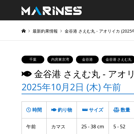
最新釣果情報
金谷港 さえむ丸 ‐ アオリイカ (2025
千葉
内房東京湾
金谷港
金谷港 さえむ丸
金谷港 さえむ丸 ‐ アオ
2025年10月2日 (木) 午前
時間
釣り物
サイズ
数量
午前
カマス
25 - 38 cm
5 - 52