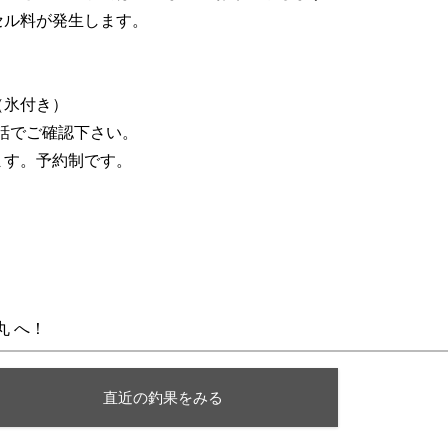
セル料が発生します。
（氷付き）
話でご確認下さい。
ます。予約制です。
丸 へ！
直近の釣果をみる