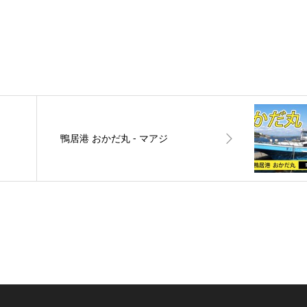
鴨居港 おかだ丸 ‐ マアジ