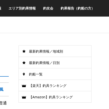
報
エリア別釣果情報
釣友会
釣果報告（釣船の方）
最新釣果情報／地域別
最新釣果情報／日別
釣船一覧
【楽天】釣具ランキング
風
【Amazon】釣具ランキング
普通