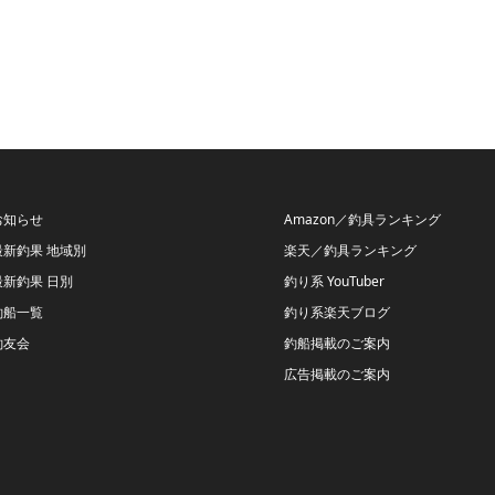
お知らせ
Amazon／釣具ランキング
最新釣果 地域別
楽天／釣具ランキング
最新釣果 日別
釣り系 YouTuber
釣船一覧
釣り系楽天ブログ
釣友会
釣船掲載のご案内
広告掲載のご案内