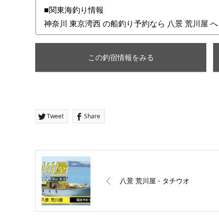
■関東海釣り情報
神奈川 東京湾西 の船釣り予約なら 八景 荒川屋 
この釣宿情報をみる
Tweet
Share
八景 荒川屋 ‐ タチウオ