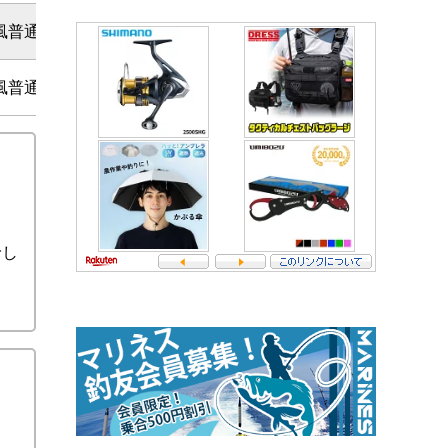
風普通
風普通
でし