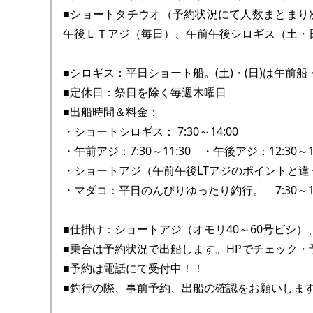
■ショートタチウオ（予約状況にて人数まとまり
午後ＬＴアジ（毎日）、午前午後シロギス（土・
■シロギス：平日ショート船。(土)・(日)は午前船
■定休日：祭日を除く毎週木曜日
■出船時間＆料金：
・ショートシロギス： 7:30～14:00
・午前アジ：7:30～11:30 ・午後アジ：12:30～16
・ショートアジ（午前午後LTアジのポイントと違うポイ
・マダコ：平日のんびりゆったり釣行。 7:30～14:
■仕掛け：ショートアジ（オモリ40～60号ビシ）、
■乗合は予約状況で出船します。HPでチェック・
■予約は電話にて受付中！！
■釣行の際、事前予約、出船の確認をお願いしま