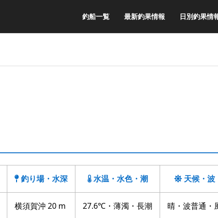
釣船一覧
最新釣果情報
日別釣果情
釣り場・水深
水温・水色・潮
天候・波
横須賀沖 20 m
27.6℃・薄濁・長潮
晴・波普通・