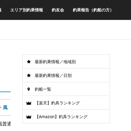
報
エリア別釣果情報
釣友会
釣果報告（釣船の方）
最新釣果情報／地域別
最新釣果情報／日別
釣船一覧
【楽天】釣具ランキング
・風
【Amazon】釣具ランキング
風普通