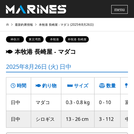
me
最新釣果情報
本牧港 長崎屋 ‐ マダコ (2025年8月26日)
神奈川
東京湾西
本牧港
本牧港 長崎屋
本牧港 長崎屋 ‐ マダコ
2025年8月26日 (火) 日中
時間
釣り物
サイズ
数量
釣
日中
マダコ
0.3 - 0.8 kg
0 - 10
富岡
日中
シロギス
13 - 26 cm
3 - 112
中の