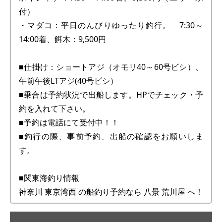
付）
・マダコ：平日のんびりゆったり釣行。 7:30～
14:00着、餌木：9,500円
■仕掛け：ショートアジ（オモリ40～60号ビシ）、
午前午後LTアジ(40号ビシ）
■乗合は予約状況で出船します。HPでチェック・予
約を入れて下さい。
■予約は電話にて受付中！！
■釣行の際、事前予約、出船の確認をお願いしま
す。
■関東海釣り情報
神奈川 東京湾西 の船釣り予約なら 八景 荒川屋 へ！