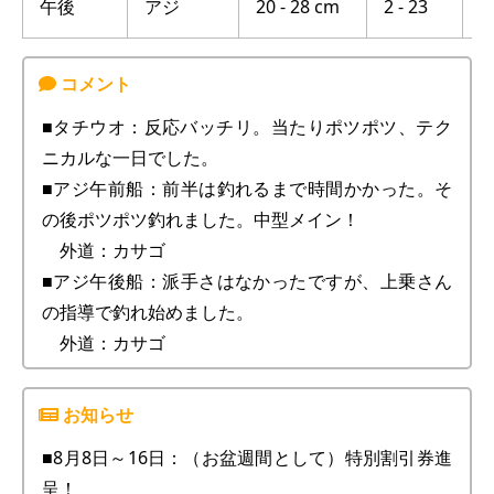
午後
アジ
20 - 28 cm
2 - 23
八
■タチウオ：反応バッチリ。当たりポツポツ、テク
ニカルな一日でした。
■アジ午前船：前半は釣れるまで時間かかった。そ
の後ポツポツ釣れました。中型メイン！
外道：カサゴ
■アジ午後船：派手さはなかったですが、上乗さん
の指導で釣れ始めました。
外道：カサゴ
■8月8日～16日：（お盆週間として）特別割引券進
呈！