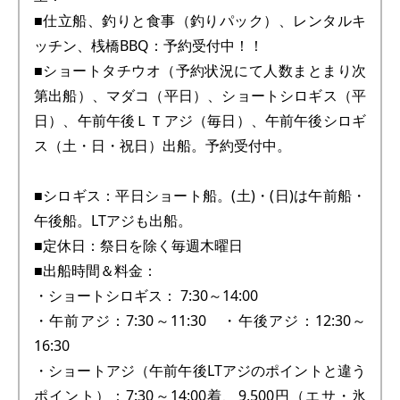
■仕立船、釣りと食事（釣りパック）、レンタルキ
ッチン、桟橋BBQ：予約受付中！！
■ショートタチウオ（予約状況にて人数まとまり次
第出船）、マダコ（平日）、ショートシロギス（平
日）、午前午後ＬＴアジ（毎日）、午前午後シロギ
ス（土・日・祝日）出船。予約受付中。
■シロギス：平日ショート船。(土)・(日)は午前船・
午後船。LTアジも出船。
■定休日：祭日を除く毎週木曜日
■出船時間＆料金：
・ショートシロギス： 7:30～14:00
・午前アジ：7:30～11:30 ・午後アジ：12:30～
16:30
・ショートアジ（午前午後LTアジのポイントと違う
ポイント）：7:30～14:00着、9,500円（エサ・氷