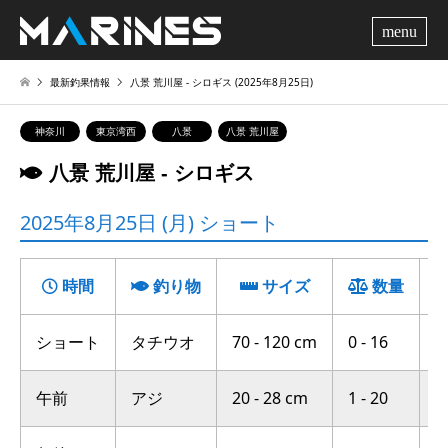
me
最新釣果情報
八景 荒川屋 ‐ シロギス (2025年8月25日)
神奈川
東京湾西
八景
八景 荒川屋
八景 荒川屋 ‐ シロギス
2025年8月25日 (月) ショート
時間
釣り物
サイズ
数量
ショート
タチウオ
70 - 120 cm
0 - 16
猿
午前
アジ
20 - 28 cm
1 - 20
八