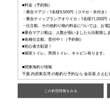
■料金（予約制）
・乗合マアジ：1名様9,500円（コマセ・氷付き）
・乗合ティップランアオリイカ：1名様11,000円
・仕立船、その他釣り物の料金については、お電
■乗合マアジ船は、人数が揃いましたら出船致し
■各種仕立船、受付中！（予約制）
■初心者大歓迎！
■個室トイレ、男用トイレ、キャビン有ります。
■関東海釣り情報
千葉 内房東京湾 の船釣り予約なら 金谷港 さえむ
この釣宿情報をみる