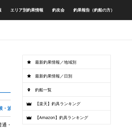
報
エリア別釣果情報
釣友会
釣果報告（釣船の方）
最新釣果情報／地域別
最新釣果情報／日別
釣船一覧
【楽天】釣具ランキング
候・波・風
【Amazon】釣具ランキング
普通・風少々