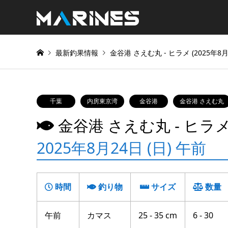
最新釣果情報
金谷港 さえむ丸 ‐ ヒラメ (2025年8月
千葉
内房東京湾
金谷港
金谷港 さえむ丸
金谷港 さえむ丸 ‐ ヒラ
2025年8月24日 (日) 午前
時間
釣り物
サイズ
数量
午前
カマス
25 - 35 cm
6 - 30