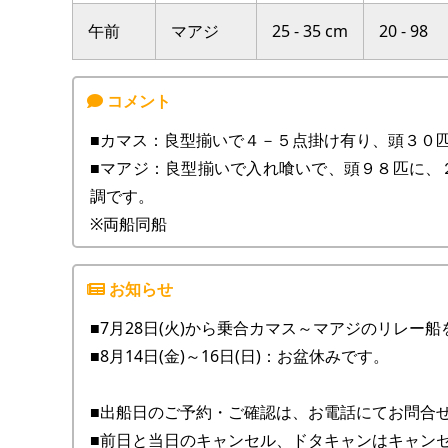
午前
マアジ
25 - 35 cm
20 - 98
■カマス：良型揃いで４－５点掛け有り、頭３０匹
■マアジ：良型揃いで入れ喰いで、頭９８匹に、
調です。
※両船同船
■7月28日(火)から乗合カマス～マアジのリレー
■8月14日(金)～16日(日)：お盆休みです。
■出船日のご予約・ご確認は、お電話にてお問合せ
■前日と当日のキャンセル、ドタキャンはキャン