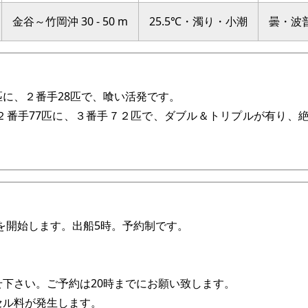
金谷～竹岡沖 30 - 50 m
25.5℃・濁り・小潮
曇・波
に、２番手28匹で、喰い活発です。
２番手77匹に、３番手７２匹で、ダブル＆トリプルが有り、
船を開始します。出船5時。予約制です。
下さい。ご予約は20時までにお願い致します。
セル料が発生します。