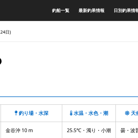
釣船一覧
最新釣果情報
日別釣果情
24日)
メ
釣り場・水深
水温・水色・潮
天
金谷沖 10 m
25.5℃・濁り・小潮
曇・波