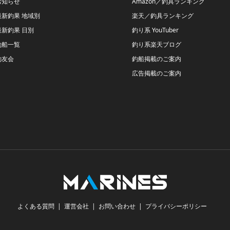
お知らせ
Amazon／釣具ランキング
最新釣果 地域別
楽天／釣具ランキング
最新釣果 日別
釣り系 YouTuber
釣船一覧
釣り系楽天ブログ
釣友会
釣船掲載のご案内
広告掲載のご案内
よくある質問
運営会社
お問い合わせ
プライバシーポリシー