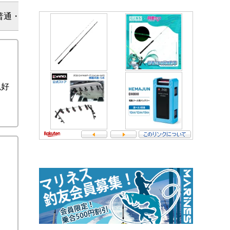
普通・風少々
絶好