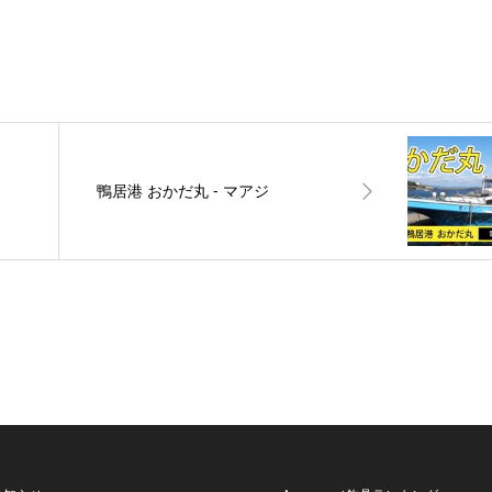
鴨居港 おかだ丸 ‐ マアジ