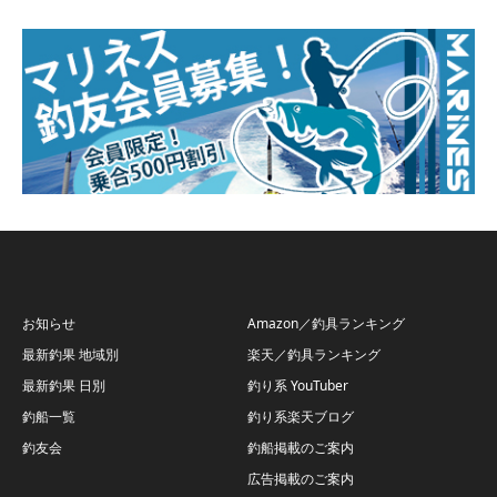
お知らせ
Amazon／釣具ランキング
最新釣果 地域別
楽天／釣具ランキング
最新釣果 日別
釣り系 YouTuber
釣船一覧
釣り系楽天ブログ
釣友会
釣船掲載のご案内
広告掲載のご案内