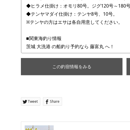
◆ヒラメ仕掛け：オモリ80号。ジグ120号～18
◆テンヤマダイ仕掛け：テンヤ8号、10号。
※テンヤの方はエサは各自用意してください。
■関東海釣り情報
茨城 大洗港 の船釣り予約なら 藤富丸 へ！
この釣宿情報をみる
Tweet
Share