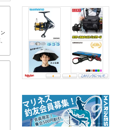
ミン
匹、