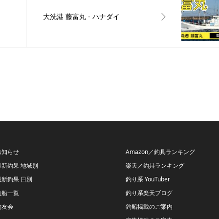
大洗港 藤富丸 ‐ ハナダイ
お知らせ
Amazon／釣具ランキング
最新釣果 地域別
楽天／釣具ランキング
最新釣果 日別
釣り系 YouTuber
釣船一覧
釣り系楽天ブログ
釣友会
釣船掲載のご案内