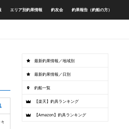
報
エリア別釣果情報
釣友会
釣果報告（釣船の方）
最新釣果情報／地域別
最新釣果情報／日別
釣船一覧
【楽天】釣具ランキング
風
【Amazon】釣具ランキング
少々