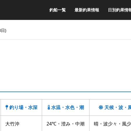
釣船一覧
最新釣果情報
日別釣果情
3日)
釣り場・水深
水温・水色・潮
天候・波・
大竹沖
24℃・澄み・中潮
晴・波少々・風