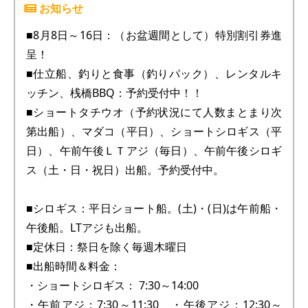
■8月8日～16日：（お盆週間として）特別割引券進
呈！
■仕立船、釣りと食事（釣りパック）、レンタルキ
ッチン、桟橋BBQ：予約受付中！！
■ショートタチウオ（予約状況にて人数まとまり次
第出船）、マダコ（平日）、ショートシロギス（平
日）、午前午後ＬＴアジ（毎日）、午前午後シロギ
ス（土・日・祝日）出船。予約受付中。
■シロギス：平日ショート船。(土)・(日)は午前船・
午後船。LTアジも出船。
■定休日：祭日を除く毎週木曜日
■出船時間＆料金：
・ショートシロギス： 7:30～14:00
・午前アジ：7:30～11:30 ・午後アジ：12:30～