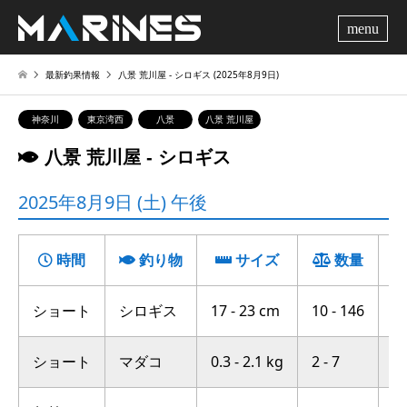
me
最新釣果情報
八景 荒川屋 ‐ シロギス (2025年8月9日)
神奈川
東京湾西
八景
八景 荒川屋
八景 荒川屋 ‐ シロギス
2025年8月9日 (土) 午後
時間
釣り物
サイズ
数量
ショート
シロギス
17 - 23 cm
10 - 146
中
ショート
マダコ
0.3 - 2.1 kg
2 - 7
富