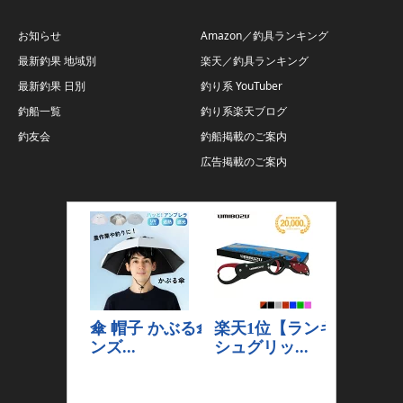
お知らせ
Amazon／釣具ランキング
最新釣果 地域別
楽天／釣具ランキング
最新釣果 日別
釣り系 YouTuber
釣船一覧
釣り系楽天ブログ
釣友会
釣船掲載のご案内
広告掲載のご案内