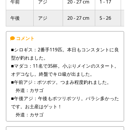
午前
アジ
20 - 27 cm
1 - 17
横
午後
アジ
20 - 27 cm
5 - 26
横
■シロギス：2番手119匹。本日もコンスタントに良
型が釣れました。
■マダコ：11名で35杯。小ぶりメインのスタート。
オデコなし。終盤でキロ級が出ました。
■午前アジ：ポツポツ。つまみ程度釣れました。
外道：カサゴ
■午後アジ：午後もポツリポツリ。バラシ多かった
です。お土産はゲット！
外道：カサゴ