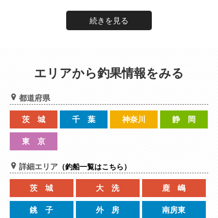
続きを見る
エリアから釣果情報をみる
都道府県
茨 城
千 葉
神奈川
静 岡
東 京
詳細エリア
（釣船一覧はこちら）
茨 城
大 洗
鹿 嶋
銚 子
外 房
南房東