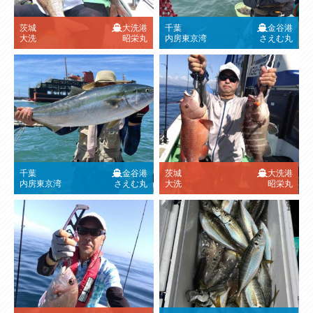
茨城
大洗港
千葉
金谷港
大洗
昭栄丸
内房東京湾
さえむ丸
千葉
金谷港
茨城
大洗港
内房東京湾
さえむ丸
大洗
昭栄丸