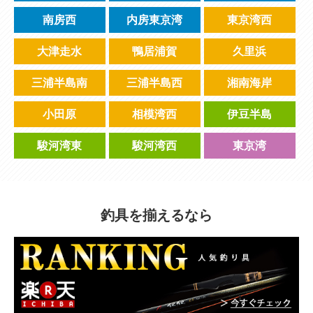
南房西
内房東京湾
東京湾西
大津走水
鴨居浦賀
久里浜
三浦半島南
三浦半島西
湘南海岸
小田原
相模湾西
伊豆半島
駿河湾東
駿河湾西
東京湾
釣具を揃えるなら