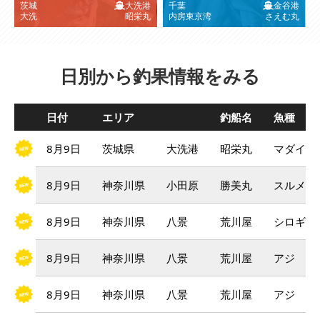
茨城
大洗港
千葉
金谷港
大洗
昭栄丸
内房東京湾
さえむ丸
日別から釣果情報をみる
日付
エリア
釣船名
魚種
8月9日
茨城県
大洗港
昭栄丸
マダイ
8月9日
神奈川県
小田原
勝美丸
スルメイ
8月9日
神奈川県
八景
荒川屋
シロギス
8月9日
神奈川県
八景
荒川屋
アジ
8月9日
神奈川県
八景
荒川屋
アジ