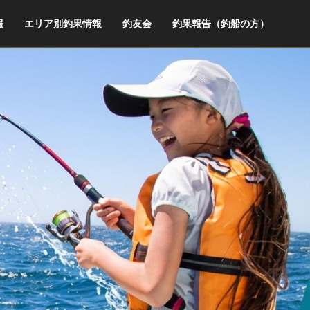
報
エリア別釣果情報
釣友会
釣果報告（釣船の方）