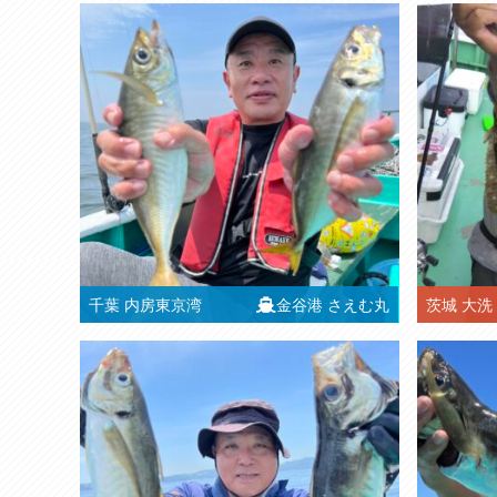
千葉
内房東京湾
金谷港
さえむ丸
茨城
大洗