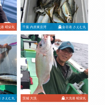
洗港
昭栄丸
千葉
内房東京湾
金谷港
さえむ丸
港
さえむ丸
茨城
大洗
大洗港
昭栄丸