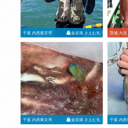
千葉
内房東京湾
金谷港
さえむ丸
茨城
大洗
千葉
内房東京湾
金谷港
さえむ丸
千葉
内房