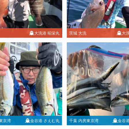
大洗港
昭栄丸
茨城
大洗
大
東京湾
金谷港
さえむ丸
千葉
内房東京湾
金谷