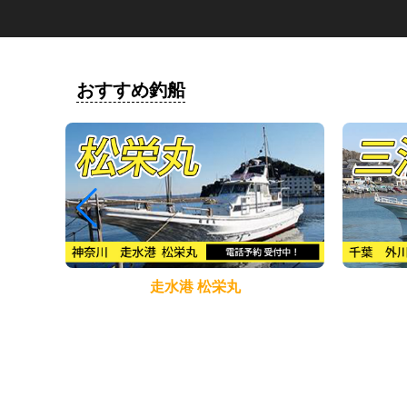
おすすめ釣船
走水港 松栄丸