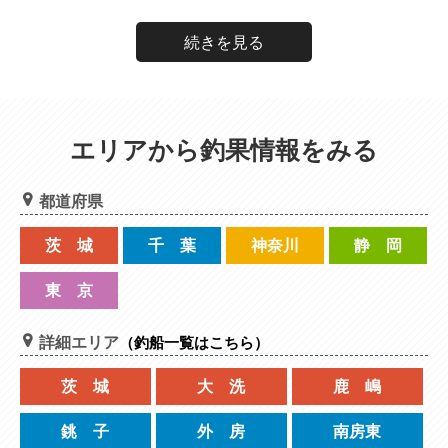
続きを見る
エリアから釣果情報をみる
都道府県
茨 城
千 葉
神奈川
静 岡
東 京
詳細エリア
（釣船一覧はこちら）
茨 城
大 洗
鹿 嶋
銚 子
外 房
南房東