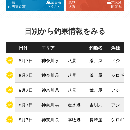
千葉
金谷港
茨城
大洗港
内房東京湾
さえむ丸
大洗
昭栄丸
日別から釣果情報をみる
日付
エリア
釣船名
魚種
8月7日
神奈川県
八景
荒川屋
アジ
8月7日
神奈川県
八景
荒川屋
シロギス
8月7日
神奈川県
八景
荒川屋
アジ
8月7日
神奈川県
走水港
吉明丸
アジ
8月7日
神奈川県
本牧港
長崎屋
シロギス