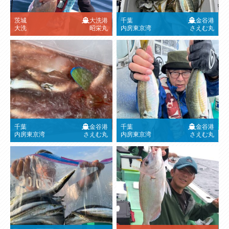
茨城
大洗港
千葉
金谷港
大洗
昭栄丸
内房東京湾
さえむ丸
千葉
金谷港
千葉
金谷港
内房東京湾
さえむ丸
内房東京湾
さえむ丸