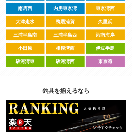
南房西
内房東京湾
東京湾西
大津走水
鴨居浦賀
久里浜
三浦半島南
三浦半島西
湘南海岸
小田原
相模湾西
伊豆半島
駿河湾東
駿河湾西
東京湾
釣具を揃えるなら