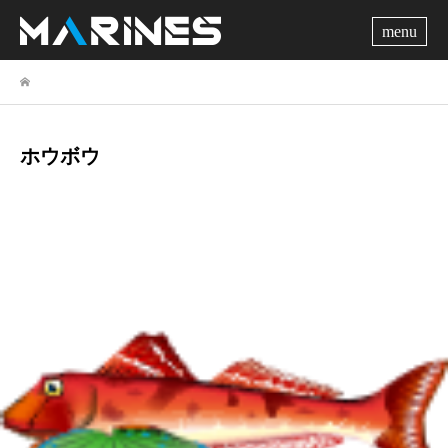
me
ホウボウ