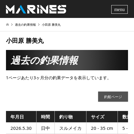
me
過去の釣果情報
小田原 勝美丸
小田原 勝美丸
過去の釣果情報
1ページあたり3ヶ月分の釣果データを表示しています。
釣船ページ
年月日
時間
釣り物
サイズ
数量
2026.5.30
日中
スルメイカ
20 - 35 cm
5 - 4