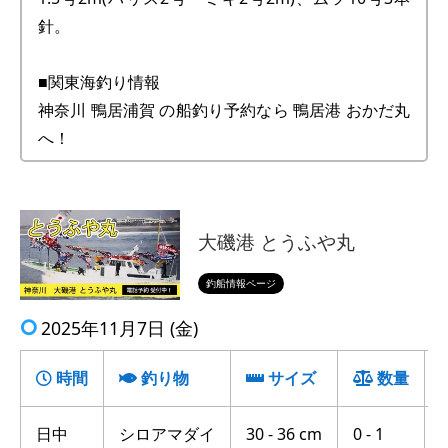
針。
■関東海釣り情報
神奈川 鴨居浦賀 の船釣り予約なら 鴨居港 おかだ丸
へ！
大磯港 とうふや丸
釣船情報ページ
2025年11月7日 (金)
時間
釣り物
サイズ
数量
日中
シロアマダイ
30 - 36 cm
0 - 1