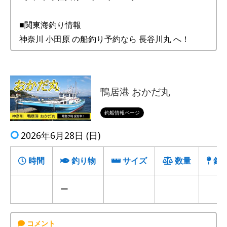
■関東海釣り情報
神奈川 小田原 の船釣り予約なら 長谷川丸 へ！
鴨居港 おかだ丸
釣船情報ページ
2026年6月28日 (日)
時間
釣り物
サイズ
数量
釣
ー