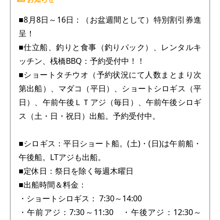
■8月8日～16日：（お盆週間として）特別割引券進
呈！
■仕立船、釣りと食事（釣りパック）、レンタルキ
ッチン、桟橋BBQ：予約受付中！！
■ショートタチウオ（予約状況にて人数まとまり次
第出船）、マダコ（平日）、ショートシロギス（平
日）、午前午後ＬＴアジ（毎日）、午前午後シロギ
ス（土・日・祝日）出船。予約受付中。
■シロギス：平日ショート船。(土)・(日)は午前船・
午後船。LTアジも出船。
■定休日：祭日を除く毎週木曜日
■出船時間＆料金：
・ショートシロギス： 7:30～14:00
・午前アジ：7:30～11:30 ・午後アジ：12:30～