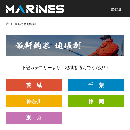
me
最新釣果 地域別
下記カテゴリーより、地域を選んでください
茨 城
千 葉
神奈川
静 岡
東 京