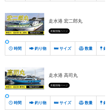
走水港 宏二郎丸
釣船情報ページ
時間
釣り物
サイズ
数量
釣
走水港 高司丸
釣船情報ページ
時間
釣り物
サイズ
数量
釣