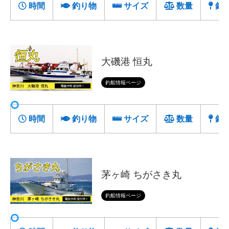
時間
釣り物
サイズ
数量
釣
大磯港 恒丸
釣船情報ページ
時間
釣り物
サイズ
数量
釣
茅ヶ崎 ちがさき丸
釣船情報ページ