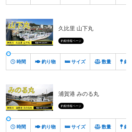
久比里 山下丸
釣船情報ページ
時間
釣り物
サイズ
数量
釣
浦賀港 みのる丸
釣船情報ページ
時間
釣り物
サイズ
数量
釣