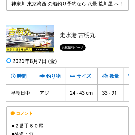
神奈川 東京湾西 の船釣り予約なら 八景 荒川屋 へ！
走水港 吉明丸
釣船情報ページ
2026年8月7日 (金)
時間
釣り物
サイズ
数量
早朝日中
アジ
24 - 43 cm
33 - 91
走
■２番手６０尾
■外道：無し