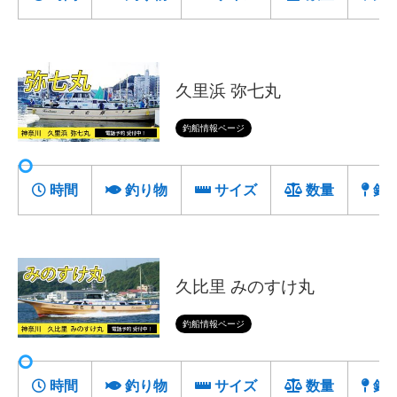
久里浜 弥七丸
釣船情報ページ
時間
釣り物
サイズ
数量
釣
久比里 みのすけ丸
釣船情報ページ
時間
釣り物
サイズ
数量
釣