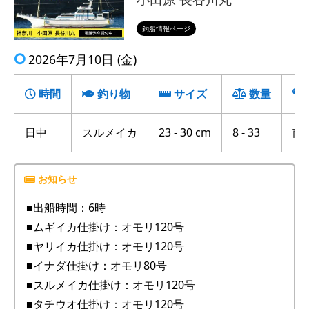
釣船情報ページ
2026年7月10日 (金)
時間
釣り物
サイズ
数量
日中
スルメイカ
23 - 30 cm
8 - 33
南
■出船時間：6時
■ムギイカ仕掛け：オモリ120号
■ヤリイカ仕掛け：オモリ120号
■イナダ仕掛け：オモリ80号
■スルメイカ仕掛け：オモリ120号
■タチウオ仕掛け：オモリ120号