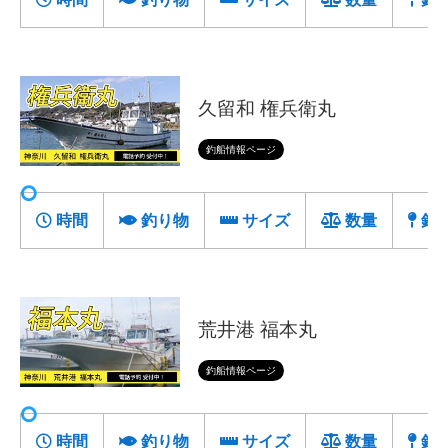
久留和 権兵衛丸
釣船情報ページ
時間
釣り物
サイズ
数量
釣
荒井港 福本丸
釣船情報ページ
時間
釣り物
サイズ
数量
釣