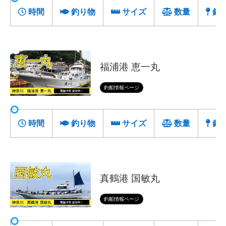
時間
釣り物
サイズ
数量
釣
福浦港 恵一丸
釣船情報ページ
時間
釣り物
サイズ
数量
釣
真鶴港 国敏丸
釣船情報ページ