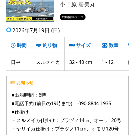
小田原 勝美丸
釣船情報ページ
2026年7月19日 (日)
時間
釣り物
サイズ
数量
日中
スルメイカ
32 - 40 cm
1 - 12
南沖
■出船時間：6時
■電話予約 (前日の19時まで) ：090-8844-1935
■仕掛け
・スルメイカ仕掛け：プラヅノ14㎝、オモリ120号
・ヤリイカ仕掛け：プラヅノ11cm、オモリ120号