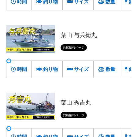
時間
釣り物
サイズ
数量
釣
葉山 与兵衛丸
釣船情報ページ
時間
釣り物
サイズ
数量
釣
葉山 秀吉丸
釣船情報ページ
時間
釣り物
サイズ
数量
釣