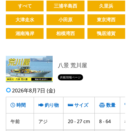
すべて
三浦半島西
久里浜
大津走水
小田原
東京湾西
湘南海岸
相模湾西
鴨居浦賀
八景 荒川屋
釣船情報ページ
2026年8月7日 (金)
時間
釣り物
サイズ
数量
午前
アジ
20 - 27 cm
8 - 64
横