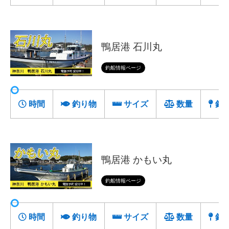
鴨居港 石川丸
釣船情報ページ
時間
釣り物
サイズ
数量
釣
鴨居港 かもい丸
釣船情報ページ
時間
釣り物
サイズ
数量
釣