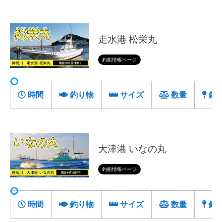
走水港 松栄丸
釣船情報ページ
時間
釣り物
サイズ
数量
釣
大津港 いなの丸
釣船情報ページ
時間
釣り物
サイズ
数量
釣