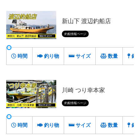
新山下 渡辺釣船店
釣船情報ページ
時間
釣り物
サイズ
数量
釣
川崎 つり幸本家
釣船情報ページ
時間
釣り物
サイズ
数量
釣