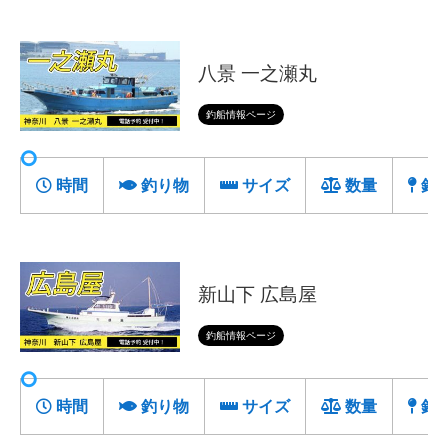
八景 一之瀬丸
釣船情報ページ
時間
釣り物
サイズ
数量
釣
新山下 広島屋
釣船情報ページ
時間
釣り物
サイズ
数量
釣