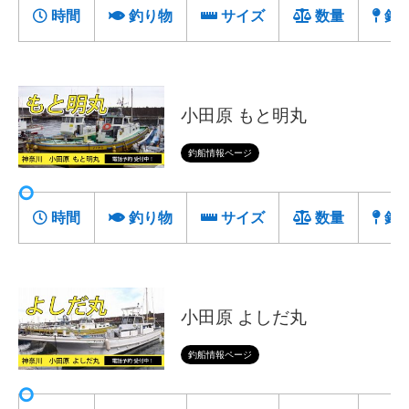
時間
釣り物
サイズ
数量
釣
小田原 もと明丸
釣船情報ページ
時間
釣り物
サイズ
数量
釣
小田原 よしだ丸
釣船情報ページ