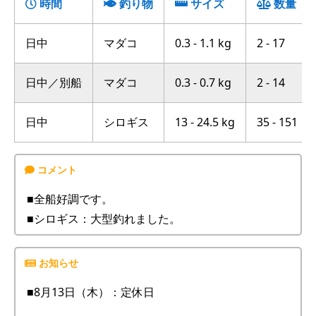
時間
釣り物
サイズ
数量
日中
マダコ
0.3 - 1.1 kg
2 - 17
日中／別船
マダコ
0.3 - 0.7 kg
2 - 14
日中
シロギス
13 - 24.5 kg
35 - 151
■全船好調です。
■シロギス：大型釣れました。
■8月13日（木）：定休日