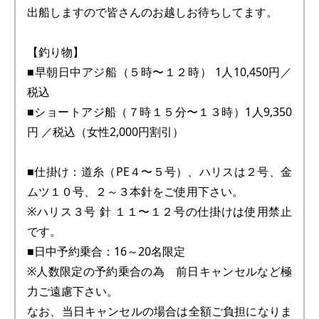
出船しますので皆さんのお越しお待ちしてます。
【釣り物】
■早朝日中アジ船（５時〜１２時） 1人10,450円／
税込
■ショートアジ船（７時１５分〜１３時）1人9,350
円 ／税込（女性2,000円割引）
■仕掛け：道糸（PE４〜５号）、ハリスは２号、金
ムツ１０号、２～３本針をご使用下さい。
※ハリス３号 針 １１〜１２号の仕掛けは使用禁止
です。
■日中予約乗合：16～20名限定
※人数限定の予約乗合の為 前日キャンセルなど極
力ご遠慮下さい。
なお、当日キャンセルの場合は全額ご負担になりま