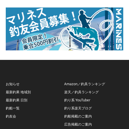
お知らせ
Amazon／釣具ランキング
最新釣果 地域別
楽天／釣具ランキング
最新釣果 日別
釣り系 YouTuber
釣船一覧
釣り系楽天ブログ
釣友会
釣船掲載のご案内
広告掲載のご案内