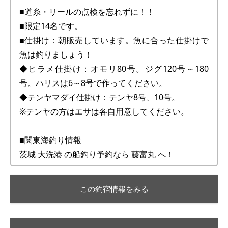
■道糸・リールの点検を忘れずに！！
■限定14名です。
■仕掛け：朝販売しています。魚に合った仕掛けで
魚は釣りましょう！
◆ヒラメ仕掛け：オモリ80号。ジグ120号～180
号。ハリスは6～8号で作ってください。
◆テンヤマダイ仕掛け：テンヤ8号、10号。
※テンヤの方はエサは各自用意してください。
■関東海釣り情報
茨城 大洗港 の船釣り予約なら 藤富丸 へ！
この釣宿情報をみる