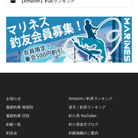
【Amazon】釣具ランキング
お知らせ
Amazon／釣具ランキング
最新釣果 地域別
楽天／釣具ランキング
最新釣果 日別
釣り系 YouTuber
釣船一覧
釣り系楽天ブログ
釣友会
釣船掲載のご案内