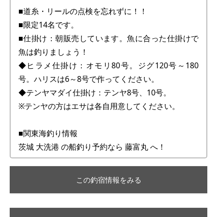
■道糸・リールの点検を忘れずに！！
■限定14名です。
■仕掛け：朝販売しています。魚に合った仕掛けで
魚は釣りましょう！
◆ヒラメ仕掛け：オモリ80号。ジグ120号～180
号。ハリスは6～8号で作ってください。
◆テンヤマダイ仕掛け：テンヤ8号、10号。
※テンヤの方はエサは各自用意してください。
■関東海釣り情報
茨城 大洗港 の船釣り予約なら 藤富丸 へ！
この釣宿情報をみる