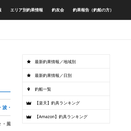
報
エリア別釣果情報
釣友会
釣果報告（釣船の方）
最新釣果情報／地域別
最新釣果情報／日別
釣船一覧
【楽天】釣具ランキング
・波・風
【Amazon】釣具ランキング
々・風少々