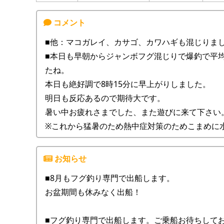
■他：マコガレイ、カサゴ、カワハギも混じりま
■本日も早朝からジャンボフグ混じりで爆釣で平均
たね。
本日も絶好調で8時15分に早上がりしました。
明日も反応あるので期待大です。
暑い中お疲れさまでした、また遊びに来て下さい
※これから猛暑のため熱中症対策のためこまめに
■8月もフグ釣り専門で出船します。
お盆期間も休みなく出船！
■フグ釣り専門で出船します。ご乗船お待ちして