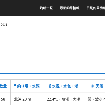
釣船一覧
最新釣果情報
日別釣果情
0日)
数量
釣り場・水深
水温・水色・潮
天候
- 58
北沖 20 m
22.4℃・薄濁・大潮
曇・波少