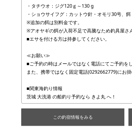
・タチウオ：ジグ120ｇ～130 g
・ショウサイフグ：カットウ針・オモリ30号、
※追加の餌は別料金です。
※アオヤギの餌が入荷不足で高騰なため釣具屋さ
■エサを付ける方は持参してください。
≪お願い≫
■ご予約の時はメールではなく電話にてご予約を
また、携帯ではなく固定電話(0292662779)にお
■関東海釣り情報
茨城 大洗港 の船釣り予約なら きよ丸 へ！
この釣宿情報をみる