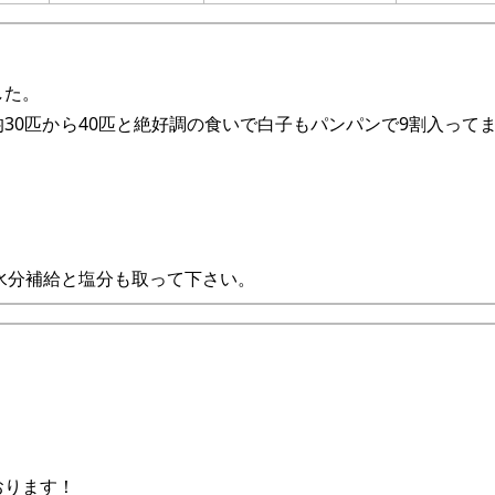
した。
30匹から40匹と絶好調の食いで白子もパンパンで9割入って
。
水分補給と塩分も取って下さい。
おります！