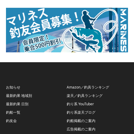
お知らせ
Amazon／釣具ランキング
最新釣果 地域別
楽天／釣具ランキング
最新釣果 日別
釣り系 YouTuber
釣船一覧
釣り系楽天ブログ
釣友会
釣船掲載のご案内
広告掲載のご案内