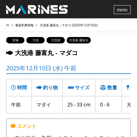
me
最新釣果情報
大洗港 藤富丸 ‐ マダコ (2025年12月10日)
茨城
大洗
大洗港
大洗港 藤富丸
大洗港 藤富丸 ‐ マダコ
2025年12月10日 (水) 午前
時間
釣り物
サイズ
数量
釣
午前
マダイ
25 - 33 cm
0 - 6
大竹