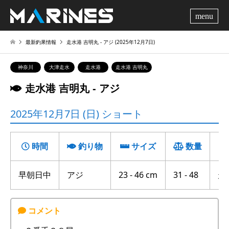
me
最新釣果情報
走水港 吉明丸 ‐ アジ (2025年12月7日)
神奈川
大津走水
走水港
走水港 吉明丸
走水港 吉明丸 ‐ アジ
2025年12月7日 (日) ショート
時間
釣り物
サイズ
数量
早朝日中
アジ
23 - 46 cm
31 - 48
走