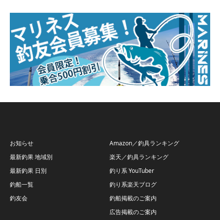
お知らせ
Amazon／釣具ランキング
最新釣果 地域別
楽天／釣具ランキング
最新釣果 日別
釣り系 YouTuber
釣船一覧
釣り系楽天ブログ
釣友会
釣船掲載のご案内
広告掲載のご案内