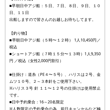
■早朝日中アジ船：５日、７日、８日、９日、１０
日、１１日
出船しますので皆さんのお越しお待ちしてます。
【釣り物】
■早朝日中アジ船（５時〜１２時） 1人10,450円／
税込
■ショートアジ船（７時１５分〜１３時）1人9,350
円 ／税込（女性2,000円割引）
■仕掛け：道糸（PE４〜５号）、ハリスは２号、金
ムツ１０号、２～３本針をご使用下さい。
※ハリス３号 針 １１〜１２号の仕掛けは使用禁止
です。
■日中予約乗合：16～20名限定
※人数限定の予約乗合の為 前日キャンセルなど極