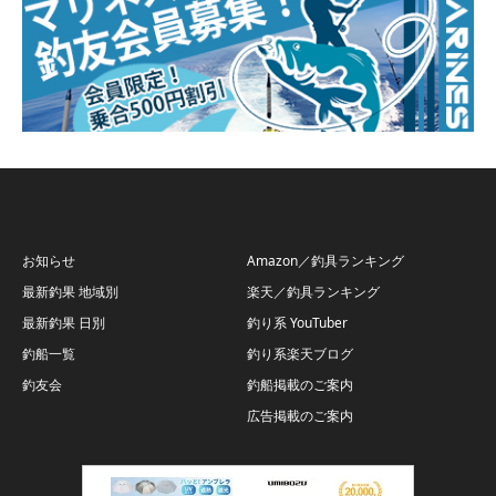
お知らせ
Amazon／釣具ランキング
最新釣果 地域別
楽天／釣具ランキング
最新釣果 日別
釣り系 YouTuber
釣船一覧
釣り系楽天ブログ
釣友会
釣船掲載のご案内
広告掲載のご案内