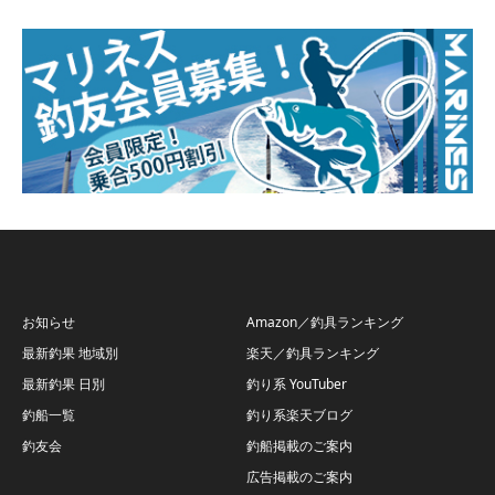
お知らせ
Amazon／釣具ランキング
最新釣果 地域別
楽天／釣具ランキング
最新釣果 日別
釣り系 YouTuber
釣船一覧
釣り系楽天ブログ
釣友会
釣船掲載のご案内
広告掲載のご案内