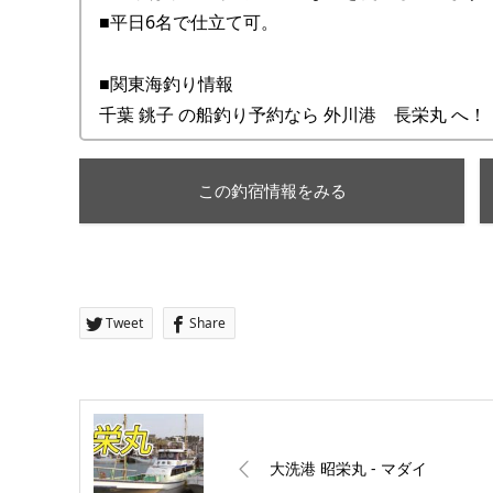
■平日6名で仕立て可。
■関東海釣り情報
千葉 銚子 の船釣り予約なら 外川港 長栄丸 へ！
この釣宿情報をみる
Tweet
Share
大洗港 昭栄丸 ‐ マダイ