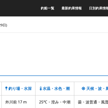
釣船一覧
最新釣果情報
日別釣果情
9日)
釣り場・水深
水温・水色・潮
天候・波・
外川前 17 m
25℃・澄み・中潮
曇・波普通・風