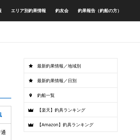
報
エリア別釣果情報
釣友会
釣果報告（釣船の方）
最新釣果情報／地域別
最新釣果情報／日別
釣船一覧
【楽天】釣具ランキング
風
【Amazon】釣具ランキング
普通