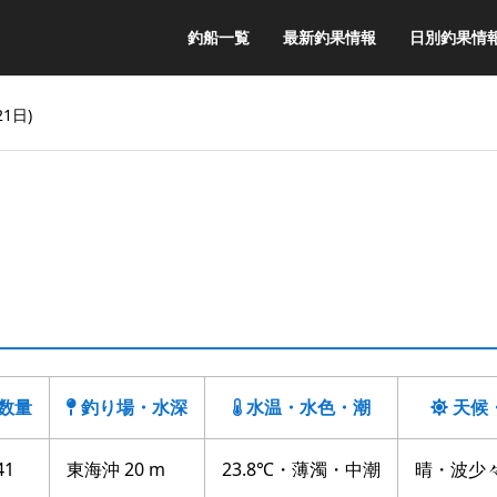
釣船一覧
最新釣果情報
日別釣果情
1日)
数量
釣り場・水深
水温・水色・潮
天候
41
東海沖 20 m
23.8℃・薄濁・中潮
晴・波少