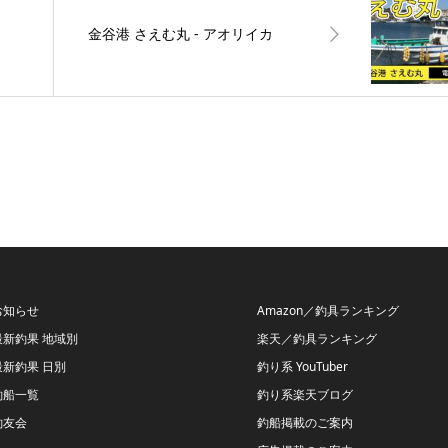
金谷港 さえむ丸 ‐ アオリイカ
お知らせ
Amazon／釣具ランキング
最新釣果 地域別
楽天／釣具ランキング
最新釣果 日別
釣り系 YouTuber
釣船一覧
釣り系楽天ブログ
釣友会
釣船掲載のご案内