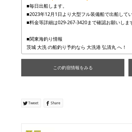
■毎日出船します。
■2023年12月1日より大型フル装備船で出船して
■料金等詳細は029‐267‐3420まで確認お願いしま
■関東海釣り情報
茨城 大洗 の船釣り予約なら 大洗港 弘清丸 へ！
この釣宿情報をみる
Tweet
Share