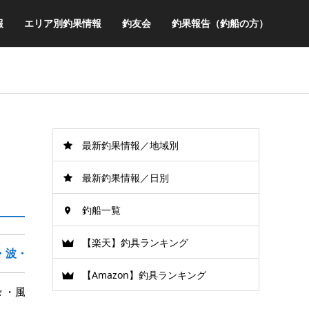
報
エリア別釣果情報
釣友会
釣果報告（釣船の方）
最新釣果情報／地域別
最新釣果情報／日別
釣船一覧
【楽天】釣具ランキング
・波・風
【Amazon】釣具ランキング
々・風少々