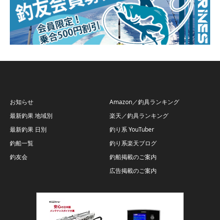
お知らせ
Amazon／釣具ランキング
最新釣果 地域別
楽天／釣具ランキング
最新釣果 日別
釣り系 YouTuber
釣船一覧
釣り系楽天ブログ
釣友会
釣船掲載のご案内
広告掲載のご案内