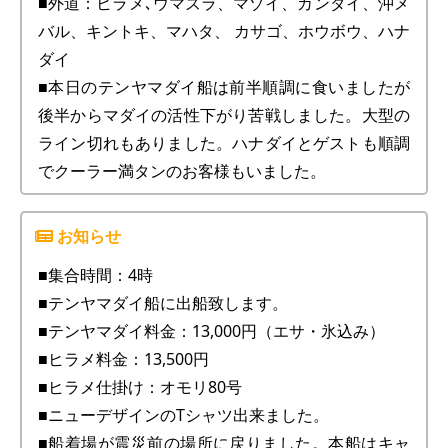
■外道：ヒラメ､ウマズラ、マゾイ、カンダイ、沖メ
バル、キントキ、マハタ、 カサゴ、ホウボウ、ハナ
ダイ
■本日のテンヤマダイ船は前半順調に食いましたが
後半からマダイの活性下がり苦戦しました。大型の
ライン切れもありました。ハナダイとゲストも順調
でクーラー満タンのお客様もいました。
■集合時間：4時
■テンヤマダイ船に出船致します。
■テンヤマダイ料金：13,000円（エサ・氷込み）
■ヒラメ料金：13,500円
■ヒラメ仕掛け：オモリ80号
■ニューデザインのTシャツ出来ました。
■船着場が震災前の場所に戻りました。本船はキャ