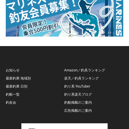
お知らせ
Amazon／釣具ランキング
最新釣果 地域別
楽天／釣具ランキング
最新釣果 日別
釣り系 YouTuber
釣船一覧
釣り系楽天ブログ
釣友会
釣船掲載のご案内
広告掲載のご案内