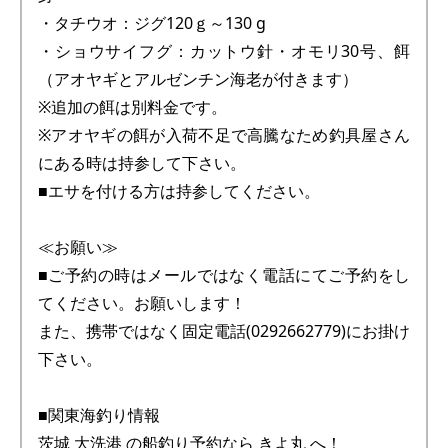
・タチウオ：ジグ120ｇ～130 g
・ショウサイフグ：カットウ針・オモリ30号、餌
（アオヤギとアルゼンチン海老が付きます）
※追加の餌は別料金です。
※アオヤギの餌が入荷不足で高騰なため釣具屋さん
にある時は持参して下さい。
■エサを付ける方は持参してください。
≪お願い≫
■ご予約の時はメールではなく電話にてご予約をし
てください。お願いします！
また、携帯ではなく固定電話(0292662779)にお掛け
下さい。
■関東海釣り情報
茨城 大洗港 の船釣り予約なら きよ丸 へ！