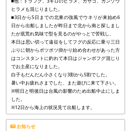
■他：トラフグ、3キロのヒラメ、カサゴ、ガンゾウ
ヒラメも混じりました。
■3日から5日までの北東の強風でウネリが来始め6
日から出船しましたが昨日まで北から南と探しまし
たが底荒れ気味で型を見るのがやっとで苦戦し、
本日は思い切って遠征をしてフグの反応に乗り三日
ぶりに朝からポツポツ掛かり始め合わせがあった方
はコンスタントに釣れて本日はジャンボフグ混じり
でお土産になりました。
白子もだんだん小さくなり3割から5割でした。
暑い中お疲れさまでした、また遊びに来て下さい。
※明日と明後日は台風の影響のため出船中止にしま
した。
※12日から海上の状況見て出船します。