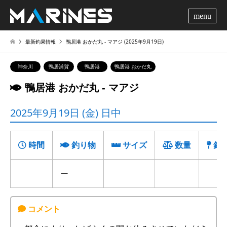
me
最新釣果情報
鴨居港 おかだ丸 ‐ マアジ (2025年9月19日)
神奈川
鴨居浦賀
鴨居港
鴨居港 おかだ丸
鴨居港 おかだ丸 ‐ マアジ
2025年9月19日 (金) 日中
時間
釣り物
サイズ
数量
釣
ー