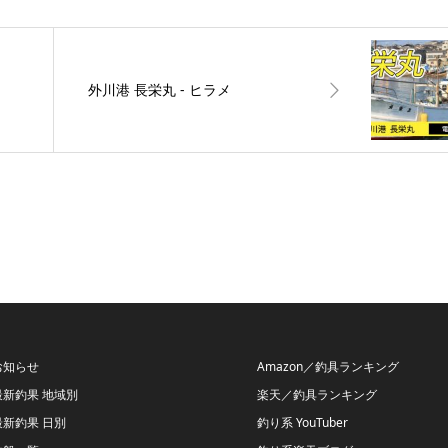
外川港 長栄丸 ‐ ヒラメ
お知らせ
Amazon／釣具ランキング
最新釣果 地域別
楽天／釣具ランキング
最新釣果 日別
釣り系 YouTuber