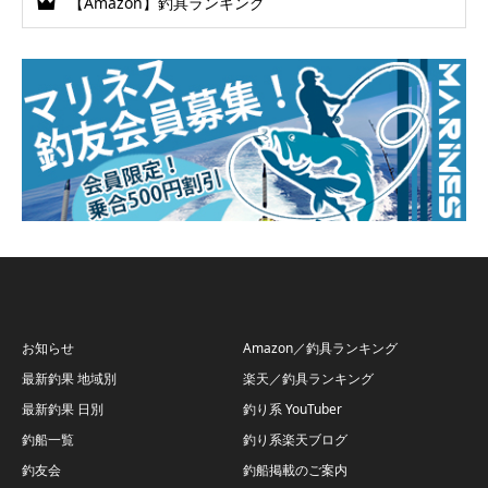
【Amazon】釣具ランキング
お知らせ
Amazon／釣具ランキング
最新釣果 地域別
楽天／釣具ランキング
最新釣果 日別
釣り系 YouTuber
釣船一覧
釣り系楽天ブログ
釣友会
釣船掲載のご案内