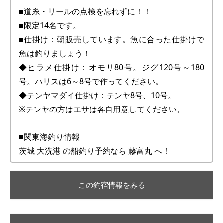
■道糸・リールの点検を忘れずに！！
■限定14名です。
■仕掛け：朝販売しています。魚に合った仕掛けで
魚は釣りましょう！
◆ヒラメ仕掛け：オモリ80号。ジグ120号～180
号。ハリスは6～8号で作ってください。
◆テンヤマダイ仕掛け：テンヤ8号、10号。
※テンヤの方はエサは各自用意してください。
■関東海釣り情報
茨城 大洗港 の船釣り予約なら 藤富丸 へ！
この釣宿情報をみる