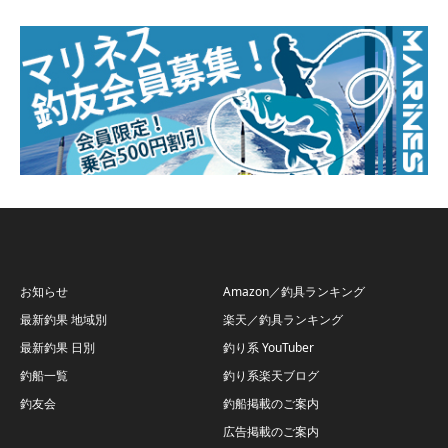
お知らせ
Amazon／釣具ランキング
最新釣果 地域別
楽天／釣具ランキング
最新釣果 日別
釣り系 YouTuber
釣船一覧
釣り系楽天ブログ
釣友会
釣船掲載のご案内
広告掲載のご案内