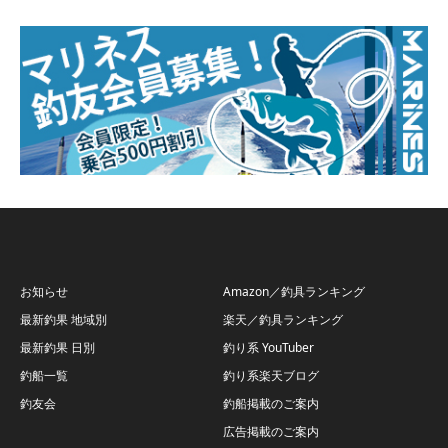
お知らせ
Amazon／釣具ランキング
最新釣果 地域別
楽天／釣具ランキング
最新釣果 日別
釣り系 YouTuber
釣船一覧
釣り系楽天ブログ
釣友会
釣船掲載のご案内
広告掲載のご案内